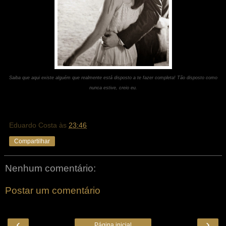
Saiba que aqui existe alguém que realmente está disposto a te fazer completa! Tão disposto como
nunca estive, creio eu.
Eduardo Costa
às
23:46
Compartilhar
Nenhum comentário:
Postar um comentário
‹
›
Página inicial