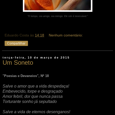
"O tempo, ora amigo, ora inimigo. Ele sim é incessável."
Eduardo Costa
às
14:18
Nenhum comentário:
Compartilhar
terça-feira, 10 de março de 2015
Um Soneto
"Poesias e Devaneios", Nº 18
Salve o amor que a vida despedaça!
Embevecido, torpe e desgraçado
Amor febril, dor que nunca passa
Torturante sonho já sepultado
Salve a vida de eternos desenganos!