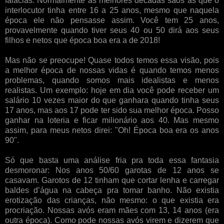
falácias. Normalmente as melhores décadas sãos as que o
interlocutor tinha entre 16 a 25 anos, mesmo que naquela
época ele não pensasse assim. Você tem 25 anos,
provavelmente quando tiver seus 40 ou 50 dirá aos seus
filhos e netos que época boa era a de 2018!
Mas não se preocupe! Quase todos temos essa visão, pois
a melhor época de nossas vidas é quando temos menos
problemas, quando somos mais idealistas e menos
realistas. Um exemplo: hoje em dia você pode receber um
salário 10 vezes maior do que ganhara quando tinha seus
17 anos, mas aos 17 pode ter sido sua melhor época. Posso
ganhar na loteria e ficar milionário aos 40. Mas mesmo
assim, para meus netos direi: "Oh! Época boa era os anos
90".
Só que basta uma análise fria pra toda essa fantasia
desmoronar: Nos anos 50/60 garotas de 12 anos se
casavam. Garotos de 12 tinham que cortar lenha e carregar
baldes d’água na cabeça pra tomar banho. Não existia
erotização das crianças, não mesmo: o que existia era
procriação. Nossas avós eram mães com 13, 14 anos (era
outra época). Como pode nossas avós virem e dizerem que