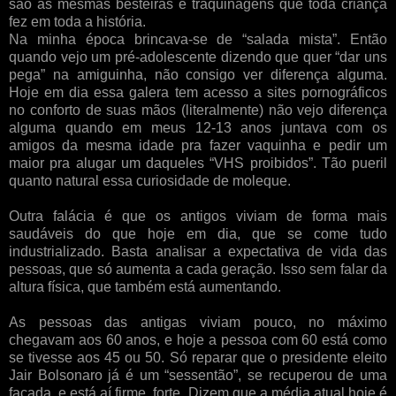
são as mesmas besteiras e traquinagens que toda criança
fez em toda a história.
Na minha época brincava-se de “salada mista”. Então
quando vejo um pré-adolescente dizendo que quer “dar uns
pega” na amiguinha, não consigo ver diferença alguma.
Hoje em dia essa galera tem acesso a sites pornográficos
no conforto de suas mãos (literalmente) não vejo diferença
alguma quando em meus 12-13 anos juntava com os
amigos da mesma idade pra fazer vaquinha e pedir um
maior pra alugar um daqueles “VHS proibidos”. Tão pueril
quanto natural essa curiosidade de moleque.
Outra falácia é que os antigos viviam de forma mais
saudáveis do que hoje em dia, que se come tudo
industrializado. Basta analisar a expectativa de vida das
pessoas, que só aumenta a cada geração. Isso sem falar da
altura física, que também está aumentando.
As pessoas das antigas viviam pouco, no máximo
chegavam aos 60 anos, e hoje a pessoa com 60 está como
se tivesse aos 45 ou 50. Só reparar que o presidente eleito
Jair Bolsonaro já é um “sessentão”, se recuperou de uma
facada, e está aí firme, forte. Dizem que a média atual hoje é