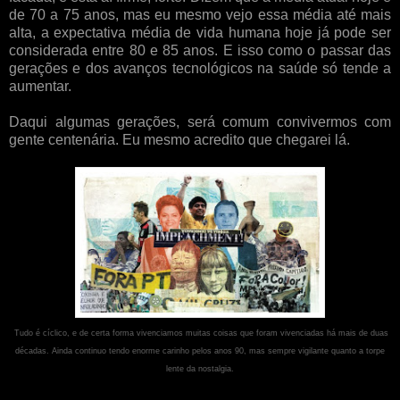
de 70 a 75 anos, mas eu mesmo vejo essa média até mais
alta, a expectativa média de vida humana hoje já pode ser
considerada entre 80 e 85 anos. E isso como o passar das
gerações e dos avanços tecnológicos na saúde só tende a
aumentar.
Daqui algumas gerações, será comum convivermos com
gente centenária. Eu mesmo acredito que chegarei lá.
Tudo é cíclico, e de certa forma vivenciamos muitas coisas que foram vivenciadas há mais de duas
décadas. Ainda continuo tendo enorme carinho pelos anos 90, mas sempre vigilante quanto a torpe
lente da nostalgia.