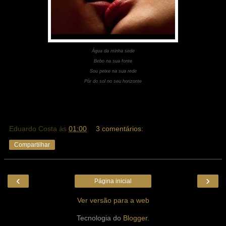
Água da minha sede
Bebo na sua fonte
Sou peixe na sua rede
Pôr do sol no seu horizonte
Eduardo Costa
às
01:00
3 comentários:
Compartilhar
‹
›
Página inicial
Ver versão para a web
Tecnologia do
Blogger
.