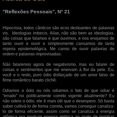
"Reflexões Pessoais", Nº 21
Hipocrisia, todos cânticos são ecos destoantes de palavras
vis. Ideologias imbecis. Alias, não são bem as ideologias,
são coisas que falamos e que ouvimos, e nos enojamos de
tanto ouvir e ouvir e simplesmente cansamos de tanta
nojeira epistemológica. Me canso de ouvir palavras de
ordem e palavras improvisadas.
Não falaremos agora de negativismo, mas eu falarei de
coisas e sentimentos que me enervam à flor da pele. Eu,
você e o resto, puro ódio disfarçado de um amor falso de
filme romântico barato clichê.
Odiamos o ódio ou nós odiamos o fato de que odiar é
“errado” no politicamente correto vigente
atualmente? Eu
não odeio o ódio, ele é mais útil que o desespero. Só basta
saber cultivá-lo de forma correta, vamos conseguir canaliza-
lo de forma eficiente, assim como se canaliza a energia
atômica pra produzir energia elétrica ao invés de bombas