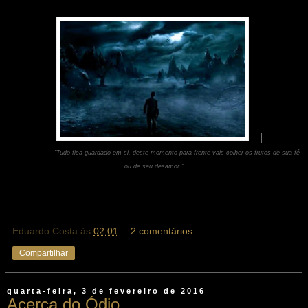
|
"Tudo fica guardado em si, deste momento para frente vais colher os frutos de sua fé
ou de seu desamor."
Eduardo Costa
às
02:01
2 comentários:
Compartilhar
quarta-feira, 3 de fevereiro de 2016
Acerca do Ódio