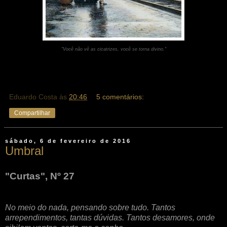
"Você não vê as cicatrizes, você se torna divino."
Eduardo Costa
às
20:46
5 comentários:
Compartilhar
sábado, 6 de fevereiro de 2016
Umbral
"Curtas", Nº 27
No meio do nada, pensando sobre tudo. Tantos
arrependimentos, tantas dúvidas. Tantos desamores, onde