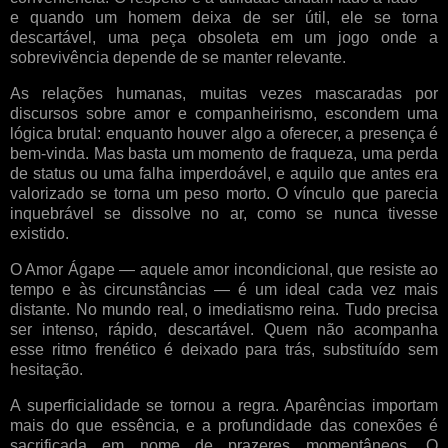
e quando um homem deixa de ser útil, ele se torna
descartável, uma peça obsoleta em um jogo onde a
sobrevivência depende de se manter relevante.
As relações humanas, muitas vezes mascaradas por
discursos sobre amor e companheirismo, escondem uma
lógica brutal: enquanto houver algo a oferecer, a presença é
bem-vinda. Mas basta um momento de fraqueza, uma perda
de status ou uma falha imperdoável, e aquilo que antes era
valorizado se torna um peso morto. O vínculo que parecia
inquebrável se dissolve no ar, como se nunca tivesse
existido.
O Amor Ágape — aquele amor incondicional, que resiste ao
tempo e às circunstâncias — é um ideal cada vez mais
distante. No mundo real, o imediatismo reina. Tudo precisa
ser intenso, rápido, descartável. Quem não acompanha
esse ritmo frenético é deixado para trás, substituído sem
hesitação.
A superficialidade se tornou a regra. Aparências importam
mais do que essência, e a profundidade das conexões é
sacrificada em nome de prazeres momentâneos. O