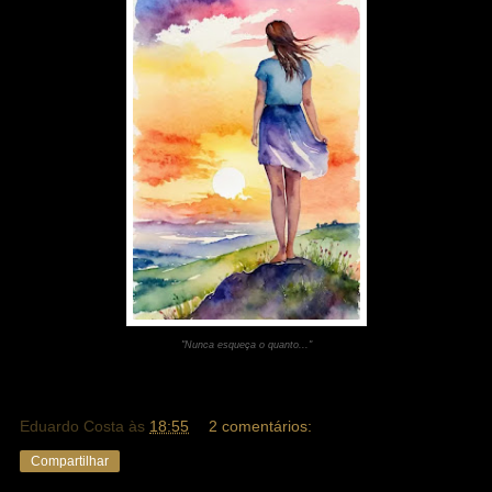
"Nunca esqueça o quanto..."
Eduardo Costa
às
18:55
2 comentários:
Compartilhar