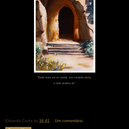
"Nada mais via ou sentia, seu coração parou
e tudo acabou ali."
Eduardo Costa
às
16:41
Um comentário: