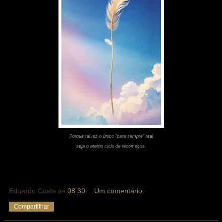
Porque talvez o único "para sempre" real
seja o eterno ciclo de recomeços.
Eduardo Costa
às
08:30
Um comentário:
Compartilhar