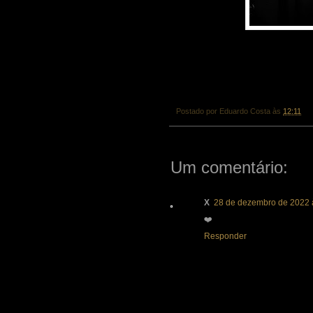
Postado por
Eduardo Costa
às
12:11
Um comentário:
X
28 de dezembro de 2022 
❤️
Responder