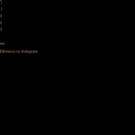
7)
1)
6)
6)
2)
nos
 Efêmeros no Instagram