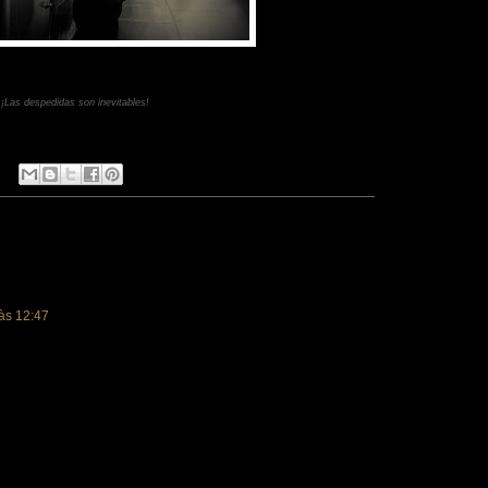
¡Las despedidas son inevitables!
às 12:47