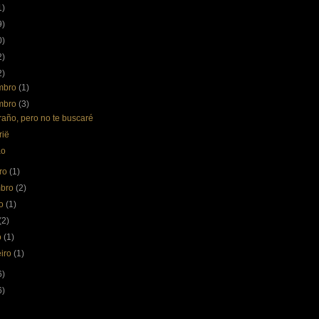
1)
9)
0)
2)
2)
mbro
(1)
mbro
(3)
raño, pero no te buscaré
ië
ão
bro
(1)
mbro
(2)
to
(1)
(2)
o
(1)
eiro
(1)
6)
6)