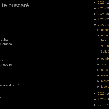
►
2026
(1
o te buscaré
►
2025
(2
►
2024
(5
►
2023
(2
▼
2022
(1
►
deze
▼
nove
ardaba
Te ext
 guardaba
Namár
Solid
►
outu
yo
►
sete
 nuestro
►
agos
►
maio
►
març
egara al otro?
►
fever
►
2021
(1
s
►
2020
(1
►
2019
(7)