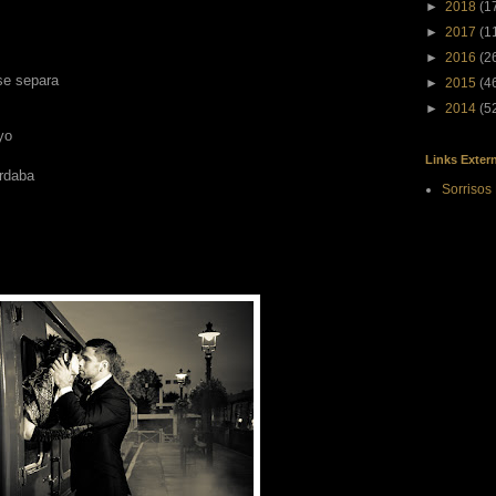
►
2018
(1
►
2017
(1
►
2016
(2
se separa
►
2015
(4
►
2014
(5
yo
Links Exter
ardaba
Sorrisos