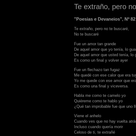
Te extraño, pero n
"Poesias e Devaneios", Nº 82
Te extraño, pero no te buscaré,
No te buscaré
Fue un amor tan grande
De aquel amor que yo tenía, lo gu
De aquel amor que usted tenía, lo
Es como un final y volver ayer
Fue un flechazo tan fugaz
Me quedé con ese calor que era tu
Yo me quede con ese amor que era
Es como una final y viceversa.
Habla me como te camelo yo
Quiéreme como te hablo yo
¿Qué tan improbable fue que uno ll
Viene el anhelo
Cuando ves que no hay vuelta atrá
Incluso cuando quería morir
Celoso de ti, te extrañé