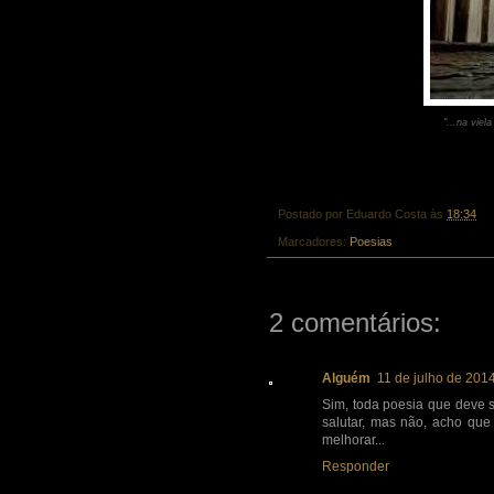
"...na viel
Postado por
Eduardo Costa
às
18:34
Marcadores:
Poesias
2 comentários:
Alguém
11 de julho de 201
Sim, toda poesia que deve s
salutar, mas não, acho qu
melhorar...
Responder