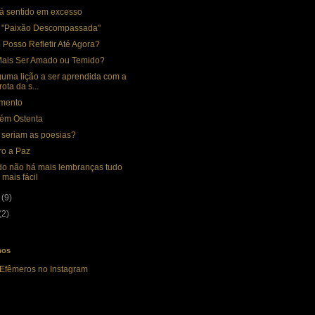
á sentido em excesso
: "Paixão Descompassada"
 Posso Refletir Até Agora?
Mais Ser Amado ou Temido?
guma lição a ser aprendida com a
rota da s...
mento
ém Ostenta
 seriam as poesias?
ro a Paz
o não há mais lembranças tudo
a mais fácil
o
(9)
(2)
nos
 Efêmeros no Instagram