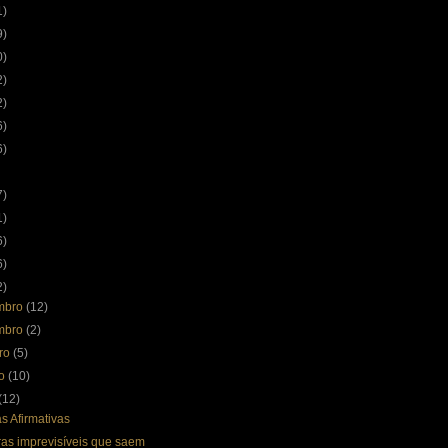
1)
9)
0)
2)
2)
6)
6)
7)
1)
6)
6)
2)
mbro
(12)
mbro
(2)
bro
(5)
to
(10)
(12)
s Afirmativas
ras imprevisíveis que saem