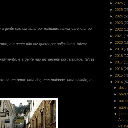
►
2026
(1
►
2025
(2
►
2024
(5
►
2023
(2
 a gente não diz amar por maldade, talvez carência, ou
►
2022
(1
►
2021
(1
►
2020
(1
smo, e a gente não diz querer por solipsismo, talvez
►
2019
(7)
►
2018
(1
dimento, e a gente não diz desejar por falsidade, talvez
►
2017
(1
►
2016
(2
►
2015
(4
pre há um amor, uma dor, uma maldade, uma solidão, e
▼
2014
(5
►
deze
►
nove
►
outu
►
agos
▼
julho
Apena
Palav