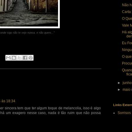
Não h
Carta
O Que
Vale 
Há al
a onde sigo não te vejo nunca, e não quero..."
der
Eu Fo
Ningu
O que
Procu
Quand
fic
►
junh
►
maio
4 às 18:34
Links Exter
er sincera tem que ter algum toque de melancolia, isso é algo
e há um exagero nesse caso, nada é tão ruim que não possa
Sorrisos