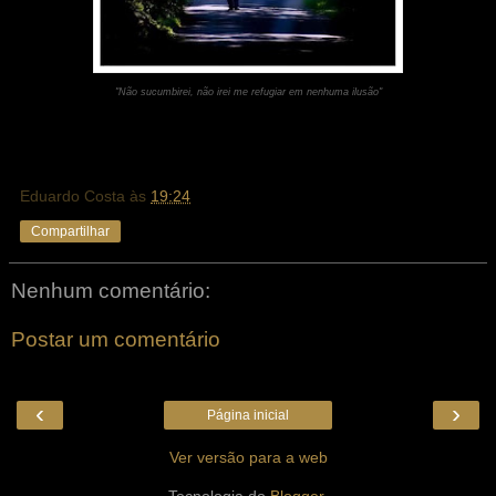
"Não sucumbirei, não irei me refugiar em nenhuma ilusão"
Eduardo Costa
às
19:24
Compartilhar
Nenhum comentário:
Postar um comentário
‹
›
Página inicial
Ver versão para a web