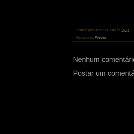
Postado por
Eduardo Costa
às
15:27
Marcadores:
Poesias
Nenhum comentári
Postar um comentá