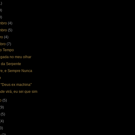
1)
9)
0)
mbro
(4)
mbro
(5)
bro
(4)
mbro
(7)
o Tempo
gada no meu olhar
 da Serpente
e, e Sempre Nunca
o
: "Deus ex machina"
e virá, eu sei que sim
to
(5)
(9)
o
(5)
(4)
(3)