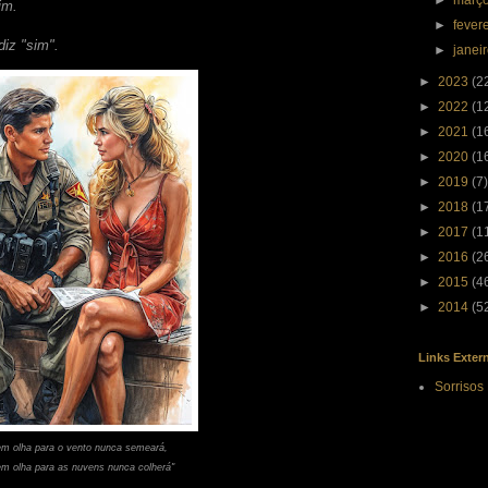
►
març
im.
►
fever
iz "sim".
►
janei
►
2023
(2
►
2022
(1
►
2021
(1
►
2020
(1
►
2019
(7)
►
2018
(1
►
2017
(1
►
2016
(2
►
2015
(4
►
2014
(5
Links Exter
Sorrisos
m olha para o vento nunca semeará,
em olha para as nuvens nunca colherá"