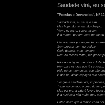
Saudade virá, eu s
"Poesias e Devaneios", Nº 12
Saudade virá, eu sei que sim,
Mas hoje não, ainda não chegou.
Vento no rosto, sopra, assim.
E o tempo, por ora, nem me tocou.
Ela virá, mas por enquanto, esper
Sem pressa, sem dor rodear.
Cedo demais, e eu, sincero,
Nem ao menos tentei, me preocupa
Não ainda liguei, memórias distant
Nem para os dias que já se foram.
Hoje só os momentos, que são err
E não há, ainda espaços que chor
Sei que a saudade virá, impiedosa
Trazendo consigo o peso do temp
Mas por ora, a vida é leve e fogos
E a ausência não rouba meu alento
Então deixo que o tempo corra por