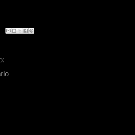
o:
rio