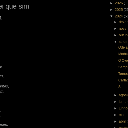
►
2026
(1
ei que sim
►
2025
(2
▼
2024
(5
1
►
deze
►
nove
►
outu
▼
sete
Ode a
o,
Madru
O Ovo
r.
Sempr
Temp
es,
Carta
antes,
Saudad
am.
►
agos
,
►
julho
o.
►
junh
a,
►
maio
.
►
abril
 mim,