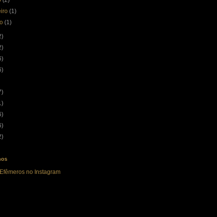
o
(2)
eiro
(1)
ro
(1)
2)
2)
6)
6)
7)
1)
6)
6)
2)
nos
 Efêmeros no Instagram