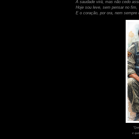
A saudade virá, mas não cedo ass
Hoje sou leve, sem pensar no fim,
E o coração, por ora, nem sempre d
"Que
e qu