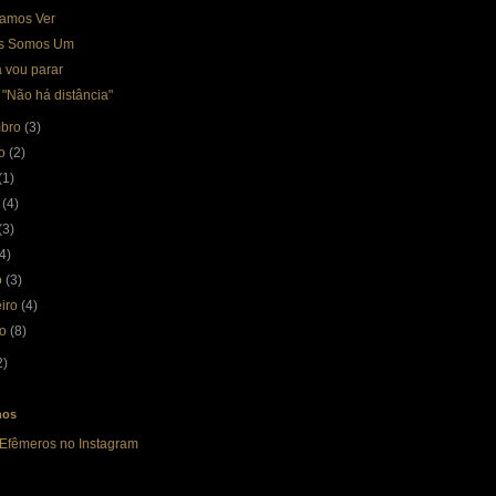
amos Ver
s Somos Um
 vou parar
 "Não há distância"
mbro
(3)
to
(2)
(1)
o
(4)
(3)
(4)
o
(3)
eiro
(4)
ro
(8)
2)
nos
 Efêmeros no Instagram