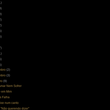
1)
9)
0)
2)
2)
6)
6)
7)
1)
6)
6)
mbro
(2)
mbro
(3)
bro
(9)
mar Nem Sofrer
e em Mim
s Falha
ixe num canto
 "Não querendo dizer"