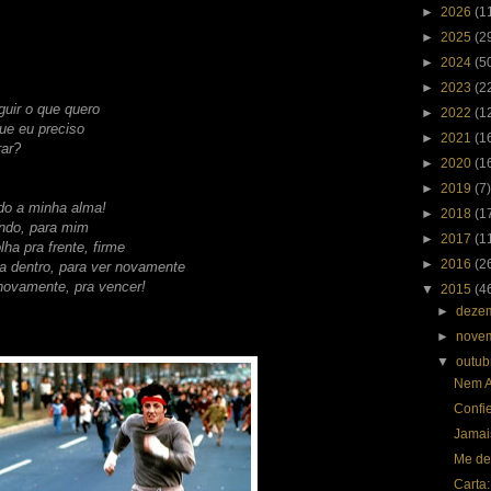
►
2026
(1
►
2025
(2
►
2024
(5
►
2023
(2
guir o que quero
►
2022
(1
ue eu preciso
►
2021
(1
rar?
►
2020
(1
►
2019
(7)
do a minha alma!
►
2018
(1
ndo, para mim
►
2017
(1
lha pra frente, firme
►
2016
(2
a dentro, para ver novamente
 novamente, pra vencer!
▼
2015
(4
►
deze
►
nove
▼
outu
Nem A
Confi
Jamai
Me de
Carta: