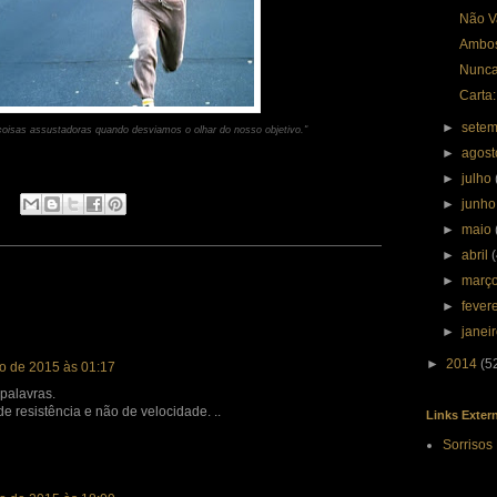
Não V
Ambo
Nunca
Carta:
►
sete
isas assustadoras quando desviamos o olhar do nosso objetivo."
►
agos
►
julho
►
junh
►
maio
►
abril
►
març
►
fever
►
janei
►
2014
(5
o de 2015 às 01:17
palavras.
 de resistência e não de velocidade. ..
Links Exter
Sorrisos