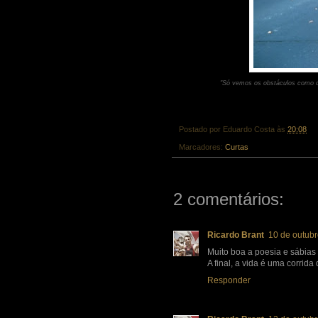
"Só vemos os obstáculos como co
Postado por
Eduardo Costa
às
20:08
Marcadores:
Curtas
2 comentários:
Ricardo Brant
10 de outubr
Muito boa a poesia e sábias 
A final, a vida é uma corrida
Responder