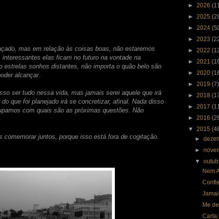
►
2026
(1
►
2025
(2
►
2024
(5
►
2023
(2
açado, mas em relação às coisas boas, não estaremos
►
2022
(1
s interessantes elas ficam no futuro na vontade na
►
2021
(1
 estrelas sonhos distantes, não importa o quão belo são
►
2020
(1
oder alcançar.
►
2019
(7)
o ser tudo nessa vida, mas jamais serei aquele que irá
►
2018
(1
do que foi planejado irá se concretizar, afinal. Nada disso
►
2017
(1
ocupamos com quais são as próximas questões. Não
►
2016
(2
▼
2015
(4
comemorar juntos, porque isso está fora de cogitação.
►
deze
►
nove
▼
outu
Nem A
Confi
Jamai
Me de
Carta: