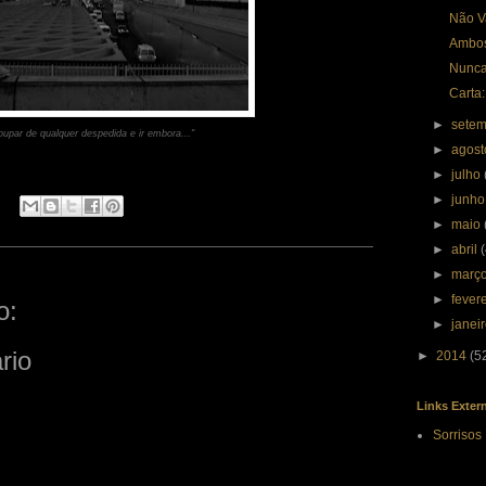
Não V
Ambo
Nunca
Carta:
►
sete
oupar de qualquer despedida e ir embora..."
►
agos
►
julho
►
junh
►
maio
►
abril
►
març
►
fever
o:
►
janei
rio
►
2014
(5
Links Exter
Sorrisos