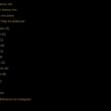
amos Ver
s Somos Um
 vou parar
 "Não há distância"
mbro
(3)
to
(2)
(1)
o
(4)
(3)
(4)
o
(3)
eiro
(4)
ro
(8)
2)
nos
 Efêmeros no Instagram