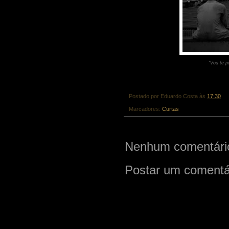
"Vou te p
Postado por
Eduardo Costa
às
17:30
Marcadores:
Curtas
Nenhum comentári
Postar um comentá