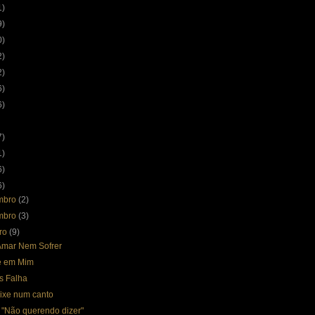
1)
9)
0)
2)
2)
6)
6)
7)
1)
6)
6)
mbro
(2)
mbro
(3)
bro
(9)
mar Nem Sofrer
e em Mim
s Falha
ixe num canto
 "Não querendo dizer"